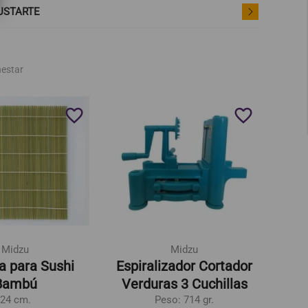
USTARTE
nestar
favorite_border
favorite_border
Midzu
Midzu
la para Sushi
Espiralizador Cortador
Bambú
Verduras 3 Cuchillas
24 cm.
Peso: 714 gr.