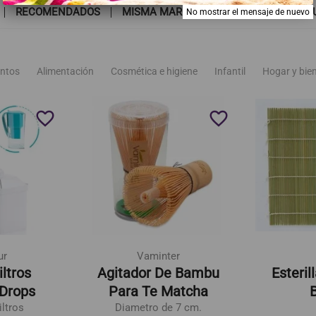
RECOMENDADOS
MISMA MARCA
TAMBIÉN PODRÍA G
No mostrar el mensaje de nuevo
ntos
Alimentación
Cosmética e higiene
Infantil
Hogar y bie
favorite_border
favorite_border
ur
Vaminter
ltros
Agitador De Bambu
Esteril
 Drops
Para Te Matcha
iltros
Diametro de 7 cm.