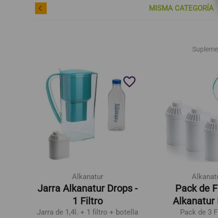
MISMA CATEGORÍA
Supleme
favorite_border
favorite_border
Alkanatur
Alkanat
olde
Jarra Alkanatur Drops -
Pack de Fi
1 Filtro
Alkanatur
Jarra de 1,4l. + 1 filtro + botella
Pack de 3 F