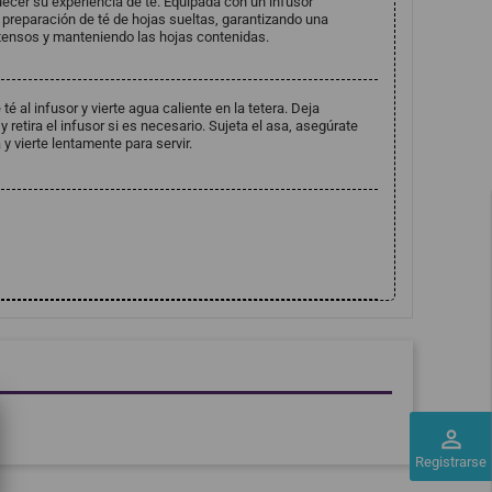
uecer su experiencia de té. Equipada con un infusor
la preparación de té de hojas sueltas, garantizando una
ntensos y manteniendo las hojas contenidas.
té al infusor y vierte agua caliente en la tetera. Deja
 retira el infusor si es necesario. Sujeta el asa, asegúrate
 y vierte lentamente para servir.
perm_identity
Registrarse