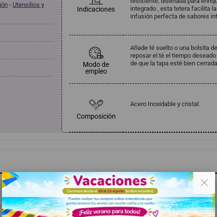
resistente, diseñada para enriq
ión
-
Utensilios y
integrado , esta tetera facilita 
Indicaciones
infusión perfecta de sabores i
Añade té suelto o una bolsita de 
reposar el té el tiempo deseado y
de que la tapa esté bien cerrada
Modo de
empleo
Acero Inoxidable y cristal.
Composición
. .
Haga clic aquí para dejar una opinión