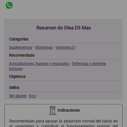
Resumen de Olea D3 Max
Categorías
Suplementos
-
Vitaminas
-
Vitamina D
-
Recomendado
Articulaciones, huesos y músculos
-
Defensas y sistema
inmune
-
Objetivos
Sellos
Sin gluten
-
Eco
-
Indicaciones
Recomendado para apoyar la absorción normal del calcio en
el organismo y contribuir al funcionamiento normal del