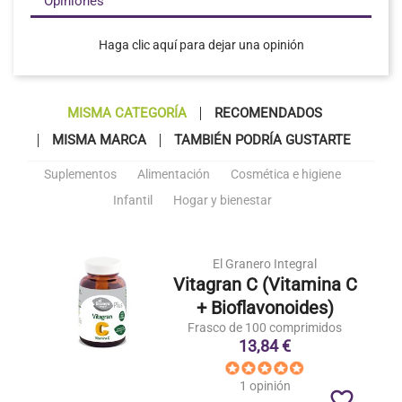
Opiniones
Haga clic aquí para dejar una opinión
MISMA CATEGORÍA
RECOMENDADOS
MISMA MARCA
TAMBIÉN PODRÍA GUSTARTE
Suplementos
Alimentación
Cosmética e higiene
Infantil
Hogar y bienestar
El Granero Integral
Vitagran C (Vitamina C
+ Bioflavonoides)
Frasco de 100 comprimidos
13,84 €
1 opinión
favorite_border