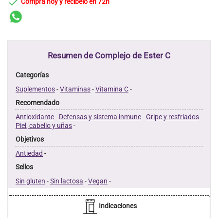

Compra hoy y recíbelo en 72h
Resumen de Complejo de Ester C
Categorías
Suplementos
-
Vitaminas
-
Vitamina C
-
Recomendado
Antioxidante
-
Defensas y sistema inmune
-
Gripe y resfriados
-
Piel, cabello y uñas
-
Objetivos
Antiedad
-
Sellos
Sin gluten
-
Sin lactosa
-
Vegan
-
Indicaciones