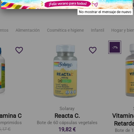
RECOMENDADOS
MISMA MARCA
TAMBIÉN PODRÍA G
No mostrar el mensaje de nuevo
ntos
Alimentación
Cosmética e higiene
Infantil
Hogar y bie
-7%
favorite_border
favorite_border
Solaray
amina C
Reacta C.
Vitamin
omprimidos
Bote de 60 cápsulas vegetales
Retard
19,82 €
5,17 €
Bote de 