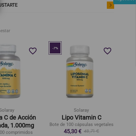
USTARTE
nestar
-7%
favorite_border
favorite_border
Solaray
Solaray
a C de Acción
Lipo Vitamin C
Su
ada, 1.000mg
Bote de 100 cápsulas vegetales
E
45,30 €
48,71 €
100 comprimidos