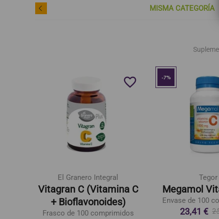
MISMA CATEGORÍA
Supleme
-7%
favorite_border
favorite_border
El Granero Integral
Tegor
 Non
Vitagran C (Vitamina C
Megamol Vit
+ Bioflavonoides)
Envase de 100 c
23,41 €
2
Frasco de 100 comprimidos