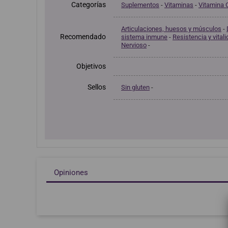
Categorías
Suplementos
-
Vitaminas
-
Vitamina 
Articulaciones, huesos y músculos
-
Recomendado
sistema inmune
-
Resistencia y vital
Nervioso
-
Objetivos
Sellos
Sin gluten
-
Opiniones