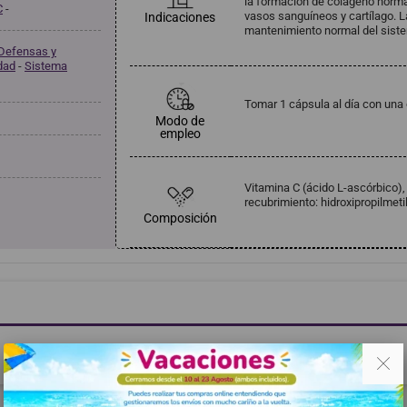
la formación de colágeno normal
C
-
vasos sanguíneos y cartílago. L
Indicaciones
mantenimiento normal del sistem
Defensas y
idad
-
Sistema
Tomar 1 cápsula al día con una
Modo de
empleo
Vitamina C (ácido L-ascórbico)
recubrimiento: hidroxipropilmeti
Composición
. .
Haga clic aquí para dejar una opinión