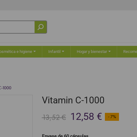
osmética e higiene
Infantil
Hogar y bienestar
Recom
C-1000
Vitamin C-1000
12,58 €
13,52 €
- 7%
Envase de 60 cápsulas.