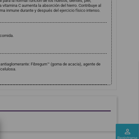
 para la normal función de los huesos, dientes, piel,
a vitamina C aumenta la absorción del hierro. Contribuye al
a inmune durante y después del ejercicio físico intenso.
 comida.
, antiaglomerante: Fibregum™ (goma de acacia), agente de
lcelulosa.
perm_identity
Registrarse