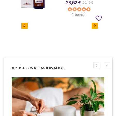
23,52 €
26,13 €
1 opinión
favorite_border
ARTÍCULOS RELACIONADOS