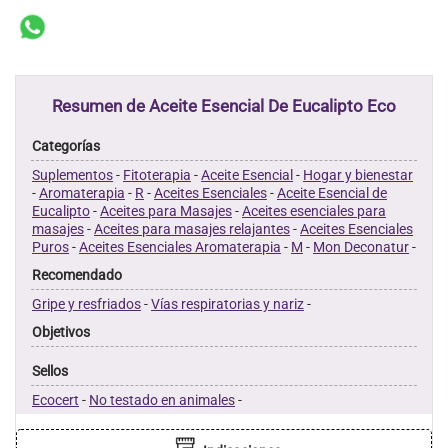
Resumen de Aceite Esencial De Eucalipto Eco
Categorías
Suplementos
-
Fitoterapia
-
Aceite Esencial
-
Hogar y bienestar
-
Aromaterapia
-
R
-
Aceites Esenciales
-
Aceite Esencial de
Eucalipto
-
Aceites para Masajes
-
Aceites esenciales para
masajes
-
Aceites para masajes relajantes
-
Aceites Esenciales
Puros
-
Aceites Esenciales Aromaterapia
-
M
-
Mon Deconatur
-
Recomendado
Gripe y resfriados
-
Vías respiratorias y nariz
-
Objetivos
Sellos
Ecocert
-
No testado en animales
-