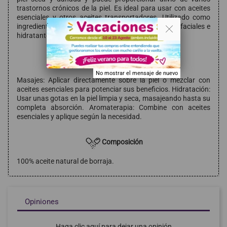
trastornos crónicos de la piel. Es ideal para usar con aceites
esenciales y otros aceites transportadores. Utilizado como
. .
ingrediente en productos cosméticos como sueros faciales e
hidratantes.
Modo de empleo
No mostrar el mensaje de nuevo
Masajes: Aplicar directamente sobre la piel o mezclar con
aceites esenciales para potenciar sus beneficios. Hidratación:
Usar unas gotas en la piel limpia y seca, masajeando hasta su
completa absorción. Aromaterapia: Combine con aceites
esenciales y aplique según la necesidad.
Composición
100% aceite natural de borraja.
Opiniones
Haga clic aquí para dejar una opinión