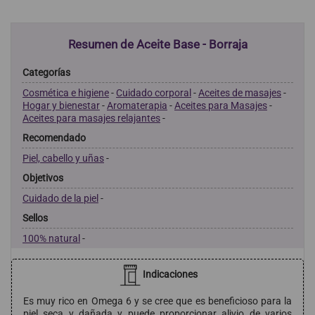
Resumen de Aceite Base - Borraja
Categorías
Cosmética e higiene
-
Cuidado corporal
-
Aceites de masajes
-
Hogar y bienestar
-
Aromaterapia
-
Aceites para Masajes
-
Aceites para masajes relajantes
-
Recomendado
Piel, cabello y uñas
-
Objetivos
Cuidado de la piel
-
Sellos
100% natural
-
Indicaciones
Es muy rico en Omega 6 y se cree que es beneficioso para la
piel seca y dañada y puede proporcionar alivio de varios