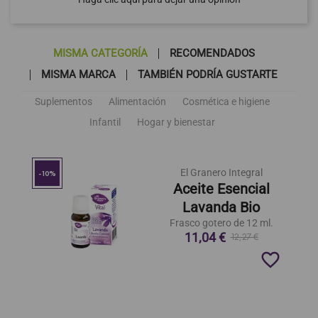
MISMA CATEGORÍA
RECOMENDADOS
MISMA MARCA
TAMBIÉN PODRÍA GUSTARTE
Suplementos
Alimentación
Cosmética e higiene
Infantil
Hogar y bienestar
El Granero Integral
-10%
Aceite Esencial
Lavanda Bio
Frasco gotero de 12 ml.
11,04 €
12,27 €
favorite_border