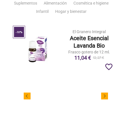
Suplementos
Alimentación
Cosmética e higiene
Infantil
Hogar y bienestar
El Granero Integral
-10%
Aceite Esencial
Lavanda Bio
Frasco gotero de 12 ml.
11,04 €
12,27 €
favorite_border