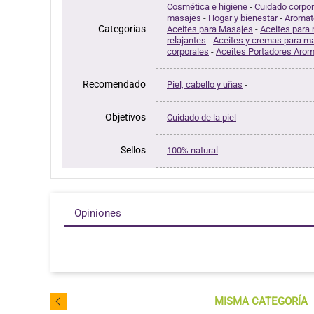
Cosmética e higiene
-
Cuidado corpor
masajes
-
Hogar y bienestar
-
Aromat
Categorías
Aceites para Masajes
-
Aceites para
relajantes
-
Aceites y cremas para m
corporales
-
Aceites Portadores Arom
Recomendado
Piel, cabello y uñas
-
Objetivos
Cuidado de la piel
-
Sellos
100% natural
-
Opiniones
MISMA CATEGORÍA