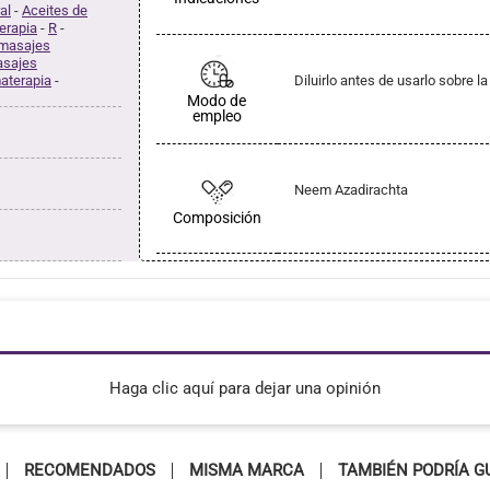
al
-
Aceites de
erapia
-
R
-
 masajes
asajes
aterapia
-
Diluirlo antes de usarlo sobre la 
Modo de
empleo
Neem Azadirachta
Composición
Haga clic aquí para dejar una opinión
RECOMENDADOS
MISMA MARCA
TAMBIÉN PODRÍA G