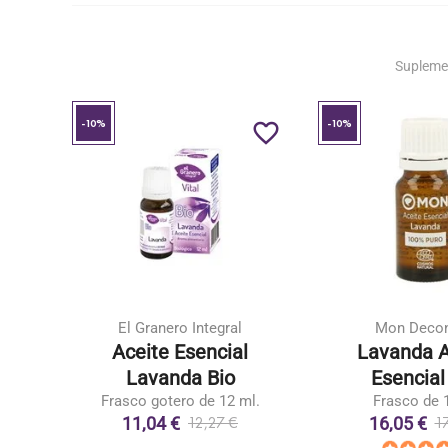
Supleme
-10%
-10%
favorite_border
favorite_border
El Granero Integral
Mon Decon
De
Aceite Esencial
Lavanda A
o
Lavanda Bio
Esencial
Frasco gotero de 12 ml.
Frasco de 
11,04 €
16,05 €
12,27 €
1