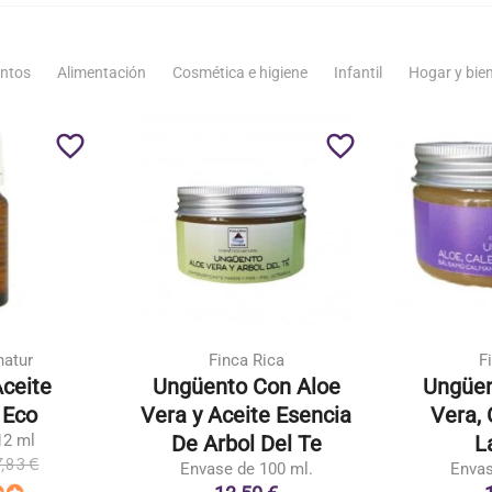
ntos
Alimentación
Cosmética e higiene
Infantil
Hogar y bie
favorite_border
favorite_border
atur
Finca Rica
F
ceite
Ungüento Con Aloe
Ungüen
 Eco
Vera y Aceite Esencia
Vera, 
12 ml
De Arbol Del Te
L
7,83 €
Envase de 100 ml.
Envas