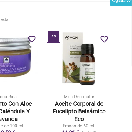
Registrarse
nestar
-5%
-10%
favorite_border
favorite_border
inca Rica
Mon Deconatur
to Con Aloe
Aceite Corporal de
A
Caléndula Y
Eucalipto Balsámico
avanda
Eco
e de 100 ml.
Frasco de 60 ml.