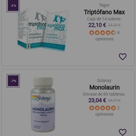
Tegor
-5%
Triptófano Max
Caja de 14 sobres.
22,10 €
23,27 €
4
opiniones
favorite_border
Solaray
-7%
Monolaurin
Envase de 60 tabletas.
23,04 €
24,77 €
2
opiniones
favorite_border