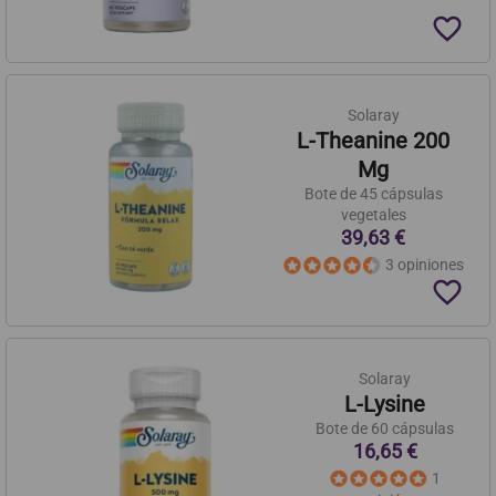
favorite_border
Solaray
L-Theanine 200
Mg
Bote de 45 cápsulas
vegetales
39,63 €
3 opiniones
favorite_border
Solaray
L-Lysine
Bote de 60 cápsulas
16,65 €
1