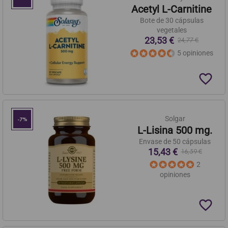
Acetyl L-Carnitine
Bote de 30 cápsulas
vegetales
23,53 €
24,77 €
5 opiniones
favorite_border
Solgar
-7%
L-Lisina 500 mg.
Envase de 50 cápsulas
15,43 €
16,59 €
2
opiniones
favorite_border