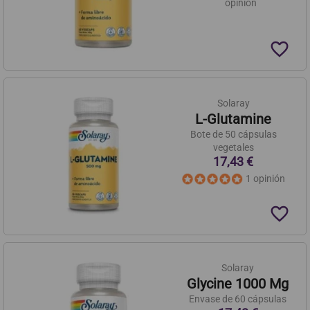
opinión
favorite_border
Solaray
L-Glutamine
Bote de 50 cápsulas
vegetales
17,43 €
1 opinión
favorite_border
Solaray
Glycine 1000 Mg
Envase de 60 cápsulas