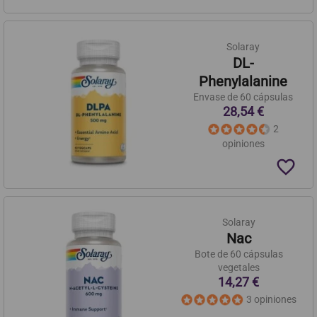
Solaray
DL-
Phenylalanine
Envase de 60 cápsulas
28,54 €
2
opiniones
favorite_border
Solaray
Nac
Bote de 60 cápsulas
vegetales
14,27 €
3 opiniones