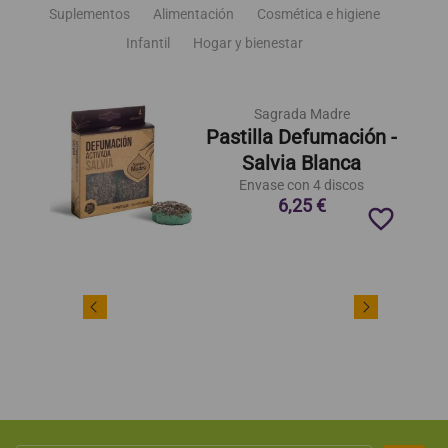
Suplementos
Alimentación
Cosmética e higiene
Infantil
Hogar y bienestar
Sagrada Madre
Pastilla Defumación -
Salvia Blanca
Envase con 4 discos
6,25 €
favorite_border