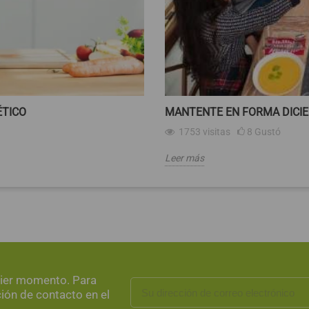
ÉTICO
MANTENTE EN FORMA DICIE
1753
visitas
8
Gustó
Leer más
uier momento. Para
ción de contacto en el