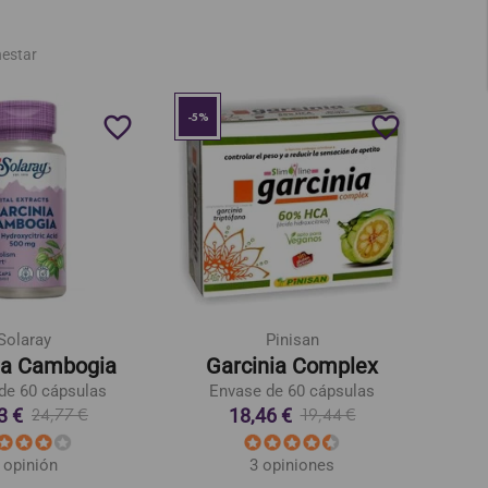
nestar
-5%
-5%
favorite_border
favorite_border
Solaray
Pinisan
ia Cambogia
Garcinia Complex
de 60 cápsulas
Envase de 60 cápsulas
E
3 €
18,46 €
24,77 €
19,44 €
 opinión
3 opiniones