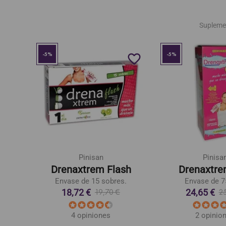
Supleme
-5%
-5%
favorite_border
favorite_border
Pinisan
Pinisa
Drenaxtrem Flash
Drenaxtre
s.
Envase de 15 sobres.
Envase de 7
18,72 €
24,65 €
19,70 €
2
4 opiniones
2 opinio