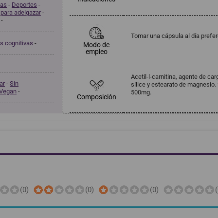
nas
-
Deportes
-
para adelgazar
-
-
Tomar una cápsula al día prefe
s cognitivas
-
Modo de
empleo
Acetil-l-carnitina, agente de ca
ar
-
Sin
sílice y estearato de magnesio. 
Vegan
-
500mg.
Composición
(0)
(0)
(0)
(