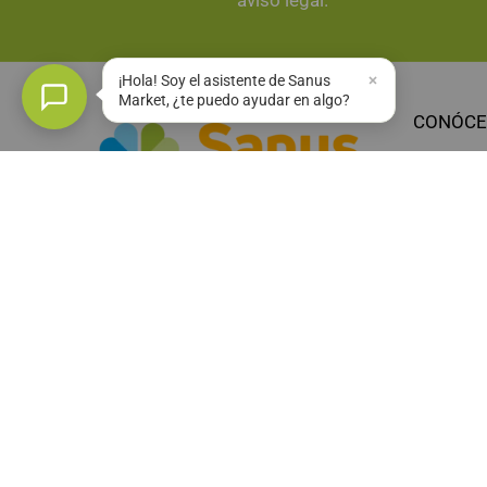
aviso legal.
¡Hola! Soy el asistente de Sanus
Market, ¿te puedo ayudar en algo?
CONÓCE
Sobre no
Sanus Cl
Invita a 
Productor
Copyright © 2024 Diseñado por
Sanus
Comunicación
SanusLov
Herbolario Online en Canarias
Ofertas
Registro Sanitario - TF/40/PV/31927
Operador Ecológico 6475C
Novedad
Blog