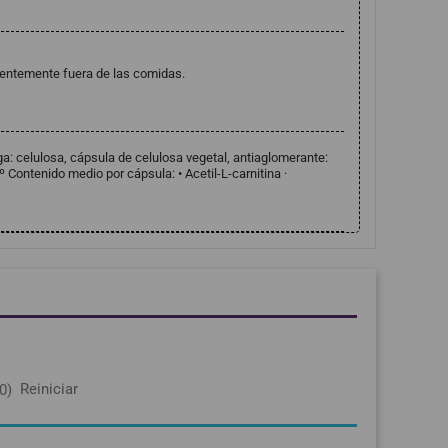
rentemente fuera de las comidas.
rga: celulosa, cápsula de celulosa vegetal, antiaglomerante:
º Contenido medio por cápsula: • Acetil-L-carnitina ·
Reiniciar
0)