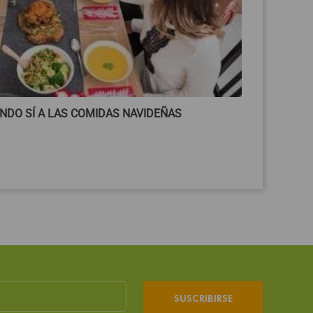
NDO SÍ A LAS COMIDAS NAVIDEÑAS
TIPS PA
2580
vi
Leer más
SUSCRIBIRSE