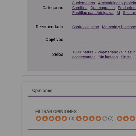
Suplementos
-
Aminoácidos y proteí
Categorías
Carnitina
-
Quemagrasas
-
Productos 
Pastillas para Adelgazar
-
M
-
Solaray
Recomendado
Control de peso
-
Memoria y funcione
Objetivos
100% natural
-
Vegetariano
-
Sin azuc
Sellos
conservantes
-
Sin lactosa
-
Sin sal
-
Opiniones
FILTRAR OPINIONES
(3)
(2)