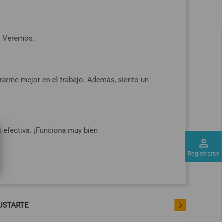
. Veremos.
arme mejor en el trabajo. Además, siento un
 efectiva. ¡Funciona muy bien
perm_identity
Registrarse
USTARTE