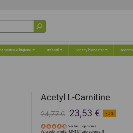
osmética e higiene
Infantil
Hogar y bienestar
Recom
Acetyl L-Carnitine
23,53 €
24,77 €
- 5%
Ver las 5 opiniones
Valoración media:
4.5
/5 Nº valoraciones:
5