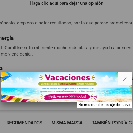
Haga clic aquí para dejar una opinión
ndolo, empiezo a notar resultados, por lo que parece prometedor
nergía
L-Carnitine noto mi mente mucho más clara y me ayuda a concentr
 me viene genial.
na
. .
nar y me ayuda a tener más energía y a quemar grasa de forma más
No mostrar el mensaje de nuevo
RECOMENDADOS
MISMA MARCA
TAMBIÉN PODRÍA G