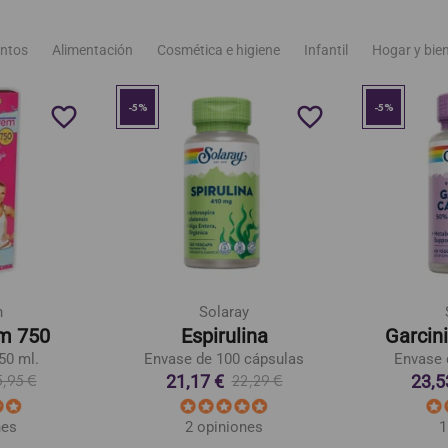
ntos
Alimentación
Cosmética e higiene
Infantil
Hogar y bie
-5%
-5%
favorite_border
favorite_border
n
Solaray
m 750
Espirulina
Garcin
50 ml.
Envase de 100 cápsulas
Envase 
21,17 €
23,5
5,95 €
22,29 €
nes
2 opiniones
1