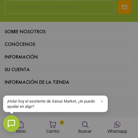

SOBRE NOSOTROS

CONÓCENOS

INFORMACIÓN

SU CUENTA

INFORMACIÓN DE LA TIENDA
¡Hola! Soy el asistente de Sanus Market, ¿te puedo
ayudar en algo?
0
Inicio
Carrito
Buscar
Whatsapp