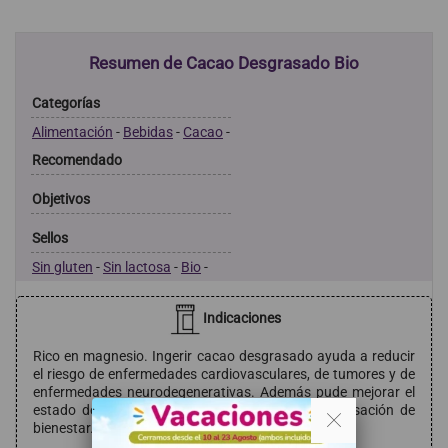
Resumen de Cacao Desgrasado Bio
Categorías
Alimentación
-
Bebidas
-
Cacao
-
Recomendado
Objetivos
Sellos
Sin gluten
-
Sin lactosa
-
Bio
-
Indicaciones
Rico en magnesio. Ingerir cacao desgrasado ayuda a reducir
el riesgo de enfermedades cardiovasculares, de tumores y de
enfermedades neurodegenerativas. Además pude mejorar el
. .
estado de ánimo, proporcionando una mayor sensación de
bienestar. Y todo esto sin perder un sabor delicioso.