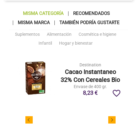
MISMA CATEGORÍA
RECOMENDADOS
MISMA MARCA
TAMBIÉN PODRÍA GUSTARTE
Suplementos
Alimentación
Cosmética e higiene
Infantil
Hogar y bienestar
Destination
Cacao Instantaneo
32% Con Cereales Bio
Envase de 400 gr.
favorite_border
8,23 €