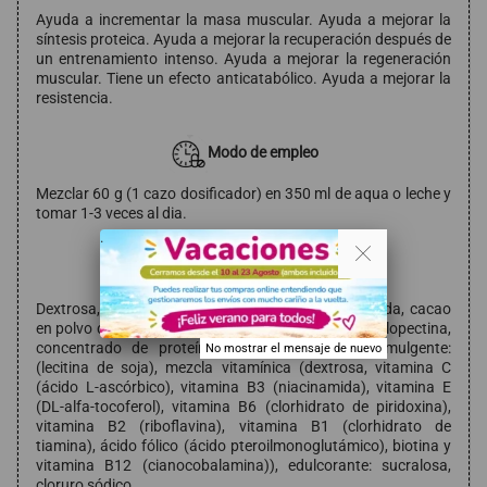
Ayuda a incrementar la masa muscular. Ayuda a mejorar la
síntesis proteica. Ayuda a mejorar la recuperación después de
un entrenamiento intenso. Ayuda a mejorar la regeneración
muscular. Tiene un efecto anticatabólico. Ayuda a mejorar la
resistencia.
Modo de empleo
Mezclar 60 g (1 cazo dosificador) en 350 ml de aqua o leche y
tomar 1-3 veces al dia.
. .
Composición
Dextrosa, harina de avena, leche en polvo desnatada, cacao
en polvo desgrasado, taurina, creatina, aromas, amilopectina,
concentrado de proteína de suero de leche (emulgente:
No mostrar el mensaje de nuevo
(lecitina de soja), mezcla vitamínica (dextrosa, vitamina C
(ácido L-ascórbico), vitamina B3 (niacinamida), vitamina E
(DL-alfa-tocoferol), vitamina B6 (clorhidrato de piridoxina),
vitamina B2 (riboflavina), vitamina B1 (clorhidrato de
tiamina), ácido fólico (ácido pteroilmonoglutámico), biotina y
vitamina B12 (cianocobalamina)), edulcorante: sucralosa,
cloruro sódico.