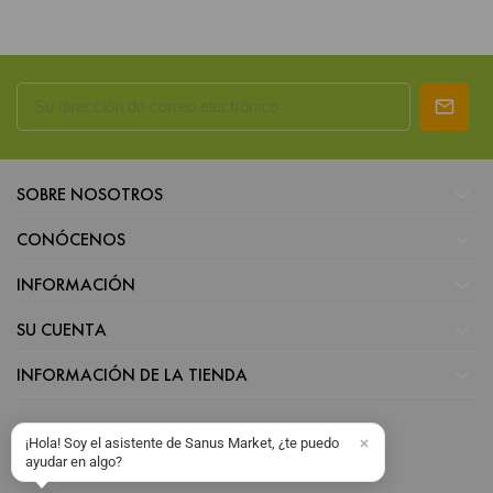

SOBRE NOSOTROS

CONÓCENOS

INFORMACIÓN

SU CUENTA

INFORMACIÓN DE LA TIENDA
¡Hola! Soy el asistente de Sanus Market, ¿te puedo
ayudar en algo?