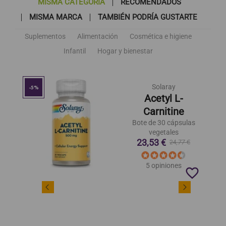
MISMA CATEGORÍA
RECOMENDADOS
MISMA MARCA
TAMBIÉN PODRÍA GUSTARTE
Suplementos
Alimentación
Cosmética e higiene
Infantil
Hogar y bienestar
Solaray
-5%
Acetyl L-
Carnitine
Bote de 30 cápsulas
vegetales
23,53 €
24,77 €
5 opiniones
favorite_border