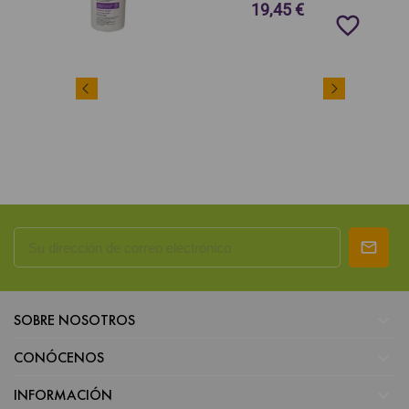
19,45 €
favorite_border

SOBRE NOSOTROS

CONÓCENOS

INFORMACIÓN