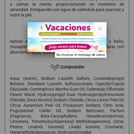
a calmar la mente, proporcionando un momento de
serenidad. Enriquecido con agua de caléndula para suavizar y
nutrir la piel.
. .
Modo de empleo
Aplicar sobre la piel húmeda durante la ducha o baño,
masajear suavemente hasta generar espuma y aclarar con
abundante agua. Ideal para uso diario.
No mostrar el mensaje de nuevo
Composición
Aqua (water), Sodium Laureth Sulfate, Cocamidopropyl
Betaine, Disodium Laureth Sulfosuccinate, Caprylyl/Capryl
Glucoside, Commiphora Myrrha Gum Oil, Calendula Officinalis
Flower Water, Hydroxypropyl Guar Hydroxypropyltrimonium
Chloride, Decyl Alcohol, Sodium Chloride, Citrus Limon Peel Oil,
Citrus Aurantium Peel Oil, Potassium Sorbate, Citric Acid,
Pogostemon Cablin Oil, Sodium Benzoate, Parfum
(fragrance), Beta-Caryophyllene, Hexadecanolactone,
Limonene, Trimethylcyclopentenyl Methylisopentenol, Citral,
Pinene, Linalool, Geraniol, Linalyl Acetate, Coumarin,
Hexamethylindanopyran, Hydroxycitronellal.