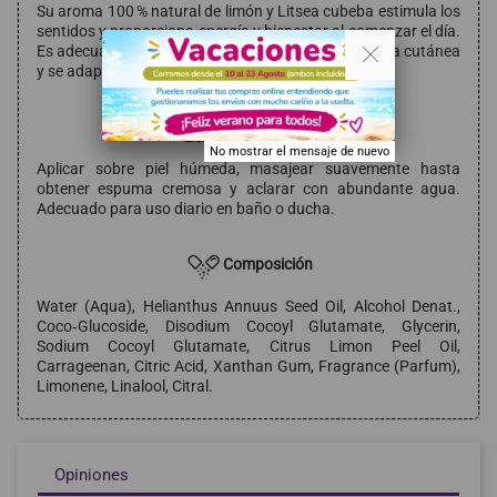
Su aroma 100 % natural de limón y Litsea cubeba estimula los
sentidos y proporciona energía y bienestar al comenzar el día.
. .
Es adecuado para pieles sensibles, protege la barrera cutánea
y se adapta a toda la familia.
Modo de empleo
No mostrar el mensaje de nuevo
Aplicar sobre piel húmeda, masajear suavemente hasta
obtener espuma cremosa y aclarar con abundante agua.
Adecuado para uso diario en baño o ducha.
Composición
Water (Aqua), Helianthus Annuus Seed Oil, Alcohol Denat.,
Coco‑Glucoside, Disodium Cocoyl Glutamate, Glycerin,
Sodium Cocoyl Glutamate, Citrus Limon Peel Oil,
Carrageenan, Citric Acid, Xanthan Gum, Fragrance (Parfum),
Limonene, Linalool, Citral.
Opiniones