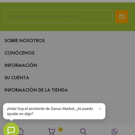

SOBRE NOSOTROS

CONÓCENOS

INFORMACIÓN

SU CUENTA

INFORMACIÓN DE LA TIENDA
¡Hola! Soy el asistente de Sanus Market, ¿te puedo
ayudar en algo?
0