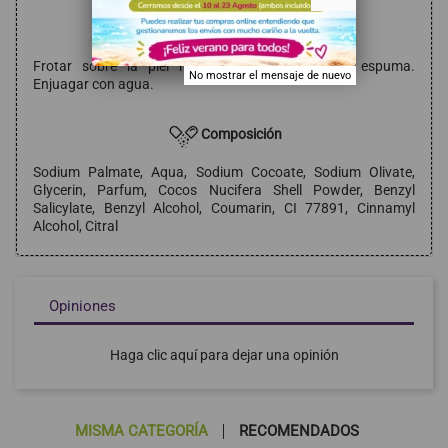
Modo de empleo
Frotar sobre la piel mojada hasta obtener la espuma.
No mostrar el mensaje de nuevo
Enjuagar con agua.
Composición
Sodium Palmate, Aqua, Sodium Cocoate, Sodium Olivate,
Glycerin, Parfum, Cocos Nucifera Shell Powder, Benzyl
Salicylate, Benzyl Alcohol, Coumarin, CI 77891, Cinnamyl
Alcohol, Citral
Opiniones
Haga clic aquí para dejar una opinión
MISMA CATEGORÍA
RECOMENDADOS