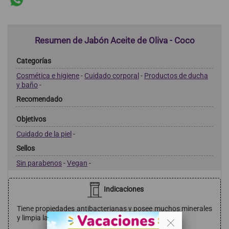
Resumen de Jabón Aceite de Oliva - Coco
Categorías
Cosmética e higiene
-
Cuidado corporal
-
Productos de ducha
y baño
-
Recomendado
Objetivos
Cuidado de la piel
-
Sellos
Sin parabenos
-
Vegan
-
Indicaciones
Tiene propiedades antibacterianas y posee muchos minerales
. .
y limpia las impurezas y la grasa de la piel.