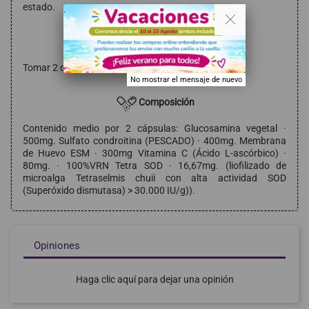
estado.
. .
Modo de empleo
Tomar 2 cápsulas al día.
No mostrar el mensaje de nuevo
Composición
Contenido medio por 2 cápsulas: Glucosamina vegetal ·
500mg. Sulfato condroitina (PESCADO) · 400mg. Membrana
de Huevo ESM · 300mg Vitamina C (Ácido L-ascórbico) ·
80mg. · 100%VRN Tetra SOD · 16,67mg. (liofilizado de
microalga Tetraselmis chuii con alta actividad SOD
(Superóxido dismutasa) > 30.000 IU/g)).
Opiniones
Haga clic aquí para dejar una opinión