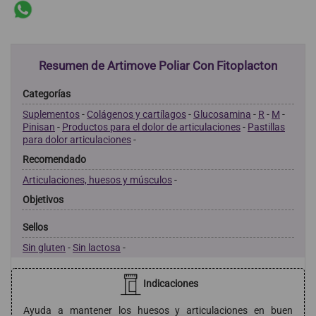
Resumen de Artimove Poliar Con Fitoplacton
Categorías
Suplementos
-
Colágenos y cartílagos
-
Glucosamina
-
R
-
M
-
Pinisan
-
Productos para el dolor de articulaciones
-
Pastillas
para dolor articulaciones
-
Recomendado
Articulaciones, huesos y músculos
-
Objetivos
Sellos
Sin gluten
-
Sin lactosa
-
Indicaciones
Ayuda a mantener los huesos y articulaciones en buen