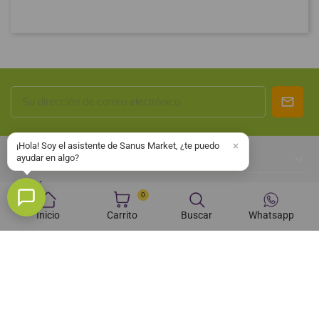
¡Hola! Soy el asistente de Sanus Market, ¿te puedo

SOBRE NOSOTROS
ayudar en algo?

CONÓCENOS
0

Inicio
Carrito
Buscar
Whatsapp
INFORMACIÓN

SU CUENTA

INFORMACIÓN DE LA TIENDA