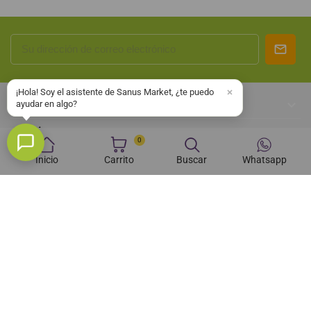
¡Hola! Soy el asistente de Sanus Market, ¿te puedo

SOBRE NOSOTROS
ayudar en algo?

CONÓCENOS
0

Inicio
Carrito
Buscar
Whatsapp
INFORMACIÓN

SU CUENTA

INFORMACIÓN DE LA TIENDA