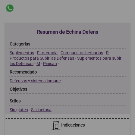
Resumen de Echina Defens
Categorías
Suplementos
-
Fitoterapia
-
Compuestos herbarios
-
R
-
Productos para Subir las Defensas
-
Suplementos para subir
las Defensas
-
M
-
Pinisan
-
Recomendado
Defensas y sistema inmune
-
Objetivos
Sellos
Sin gluten
-
Sin lactosa
-
Indicaciones