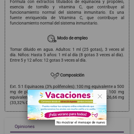
Fórmula con extractos titulados de equinacea y propóleo,
esencia de tomillo y vitamina C, que contribuye al
funcionamiento normal del sistema inmunitario. Es una
fuente enriquecida de Vitamina C, que contribuye al
funcionamiento normal del sistema inmunitario.
Modo de empleo
Tomar diluido en agua. Adultos: 1 ml (25 gotas), 3 veces al
día. Niños: Hasta 5 años: 1 ml al día (8 gotas 3 veces al día).
Entre 5 y 12 años: 12 gotas 3 veces al día.
Composición
Ext. 5:1 Equinacea (3% polifenoles): 100 mg equivalente a 500
mg de planta; Ext. 5:1 Propóleo (10% galangina): 100 mg
. .
equivalente a 500 mg; Vitamina C (ácido ascórbico): 26,66 mg
(33,32% C.D.R.); Esencia de Tomillo
No mostrar el mensaje de nuevo
Opiniones