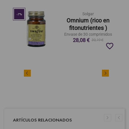
Solgar
-7%
Omnium (rico en
fitonutrientes )
Envase de 30 comprimidos
28,08 €
30,19 €
favorite_border
ARTÍCULOS RELACIONADOS