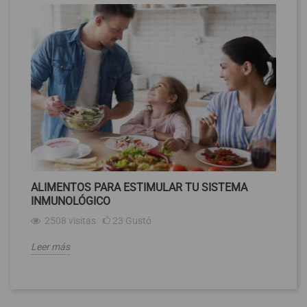
ALIMENTOS PARA ESTIMULAR TU SISTEMA
M
INMUNOLÓGICO
R
2508
visitas
23
Gustó
Leer más
Le