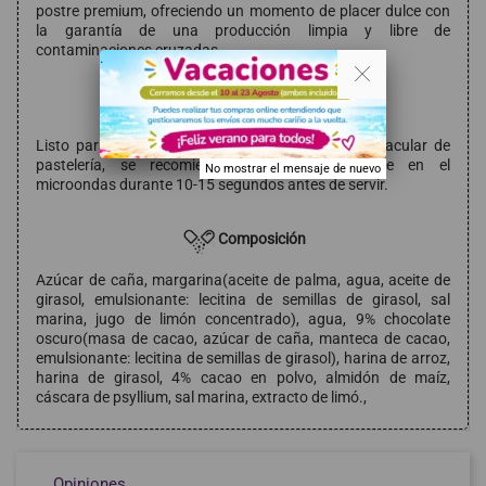
postre premium, ofreciendo un momento de placer dulce con
la garantía de una producción limpia y libre de
contaminaciones cruzadas.
. .
Modo de empleo
Listo para consumir. Para una experiencia espectacular de
pastelería, se recomienda calentar ligeramente en el
No mostrar el mensaje de nuevo
microondas durante 10-15 segundos antes de servir.
Composición
Azúcar de caña, margarina(aceite de palma, agua, aceite de
girasol, emulsionante: lecitina de semillas de girasol, sal
marina, jugo de limón concentrado), agua, 9% chocolate
oscuro(masa de cacao, azúcar de caña, manteca de cacao,
emulsionante: lecitina de semillas de girasol), harina de arroz,
harina de girasol, 4% cacao en polvo, almidón de maíz,
cáscara de psyllium, sal marina, extracto de limó.,
Opiniones