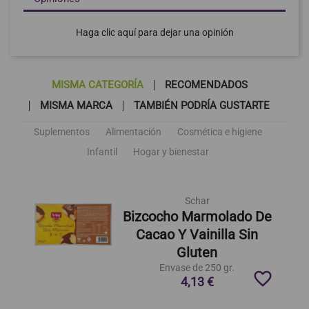
Haga clic aquí para dejar una opinión
MISMA CATEGORÍA
RECOMENDADOS
MISMA MARCA
TAMBIÉN PODRÍA GUSTARTE
Suplementos
Alimentación
Cosmética e higiene
Infantil
Hogar y bienestar
Schar
Bizcocho Marmolado De
Cacao Y Vainilla Sin
Gluten
Envase de 250 gr.
favorite_border
4,13 €