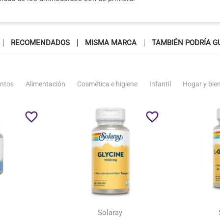
RECOMENDADOS
MISMA MARCA
TAMBIÉN PODRÍA G
ntos
Alimentación
Cosmética e higiene
Infantil
Hogar y bie
favorite_border
favorite_border
Solaray