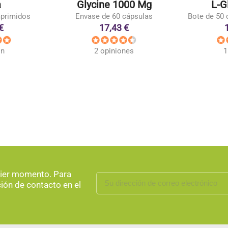
a
Glycine 1000 Mg
L-G
mprimidos
Envase de 60 cápsulas
Bote de 50 
€
17,43 €
ón
2 opiniones
1
uier momento. Para
ción de contacto en el