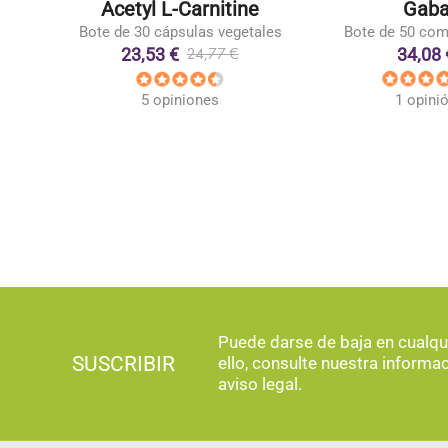
x
Acetyl L-Carnitine
Gab
Bote de 30 cápsulas vegetales
Bote de 50 co
23,53 €
34,08 
24,77 €
1 opini
5 opiniones
Puede darse de baja en cualq
SUSCRIBIR
ello, consulte nuestra informa
aviso legal.