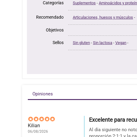
Categorías
Suplementos
-
Aminoácidos y proteí
Recomendado
Articulaciones, huesos y músculos
-
Objetivos
Sellos
Sin gluten
-
Sin lactosa
-
Vegan
-
Opiniones
Excelente para rec
Kilian
Al día siguiente no no
06/08/2026
proporción 2:1:1 y la c