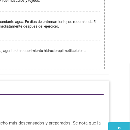
n de músculos y tejidos.
bundante agua. En días de entrenamiento, se recomienda 5
mediatamente después del ejercicio.
na, agente de recubrimiento hidroxipropilmetilcelulosa
 mucho más descansados y preparados. Se nota que la
perm_identity