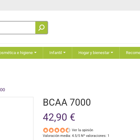
osmética e higiene
Infantil
Hogar y bienestar
Recom
000
BCAA 7000
42,90 €
Ver la opinión
Valoración media:
4.5
/5 Nº valoraciones:
1