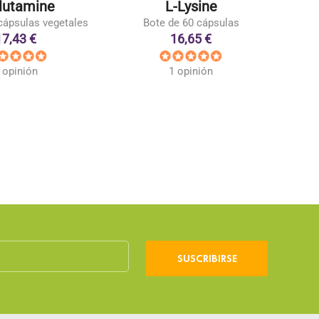
lutamine
L-Lysine
L
cápsulas vegetales
Bote de 60 cápsulas
Bote 
17,43 €
16,65 €
 opinión
1 opinión
SUSCRIBIRSE