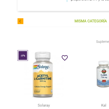
MISMA CATEGORÍA
Supleme
-5%
favorite_border
favorite_border
Solaray
Kal