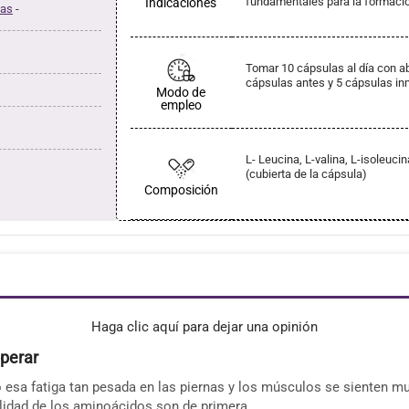
fundamentales para la formació
Indicaciones
nas
-
Tomar 10 cápsulas al día con a
cápsulas antes y 5 cápsulas in
Modo de
empleo
L- Leucina, L-valina, L-isoleuci
(cubierta de la cápsula)
Composición
Haga clic aquí para dejar una opinión
uperar
to esa fatiga tan pesada en las piernas y los músculos se sienten
alidad de los aminoácidos son de primera.