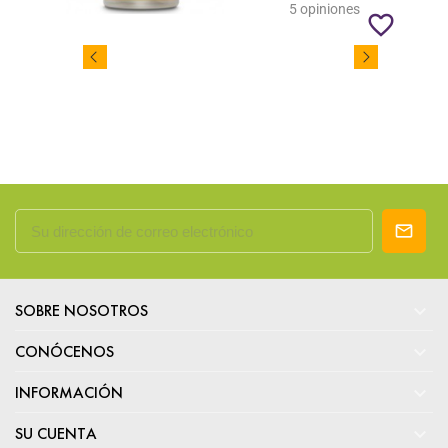
5 opiniones
favorite_border

SOBRE NOSOTROS

CONÓCENOS

INFORMACIÓN

SU CUENTA