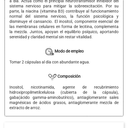
a día. Actúa como el principal neurotransmisor inhibidor del
sistema nervioso para mitigar la sobreexcitación. Por su
parte, la niacina (vitamina B3) contribuye al funcionamiento
normal del sistema nervioso, la función psicológica y
disminuye el cansancio. El inositol, componente esencial de
las membranas celulares en forma de lecitina, complementa
la mezcla. Juntos, apoyan el equilibrio psíquico, aportando
serenidad y claridad mental sin restar vitalidad.
Modo de empleo
Tomar 2 cápsulas al día con abundante agua.
Composición
Inositol, nicotinamida, agente de recubrimiento
hidroxipropilmetilcelulosa (cubierta de la cápsula),
gaba(ácido gamma-aminobutírico), antiaglomerante sales
magnésicas de ácidos grasos, antiaglomerante mezcla de
extracto de arroz.