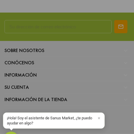

SOBRE NOSOTROS

CONÓCENOS

INFORMACIÓN

SU CUENTA

INFORMACIÓN DE LA TIENDA
¡Hola! Soy el asistente de Sanus Market, ¿te puedo
ayudar en algo?