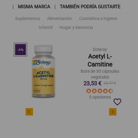
MISMA MARCA
TAMBIÉN PODRÍA GUSTARTE
Suplementos
Alimentación
Cosmética e higiene
Infantil
Hogar y bienestar
Solaray
-5%
Acetyl L-
Carnitine
Bote de 30 cápsulas
vegetales
23,53 €
24,77 €
5 opiniones
favorite_border