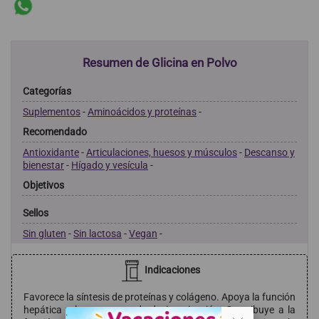
Resumen de Glicina en Polvo
Categorías
Suplementos
-
Aminoácidos y proteínas
-
Recomendado
Antioxidante
-
Articulaciones, huesos y músculos
-
Descanso y
bienestar
-
Hígado y vesícula
-
Objetivos
Sellos
Sin gluten
-
Sin lactosa
-
Vegan
-
Indicaciones
Favorece la síntesis de proteínas y colágeno. Apoya la función
hepática y los procesos de desintoxicación. Contribuye a la
. .