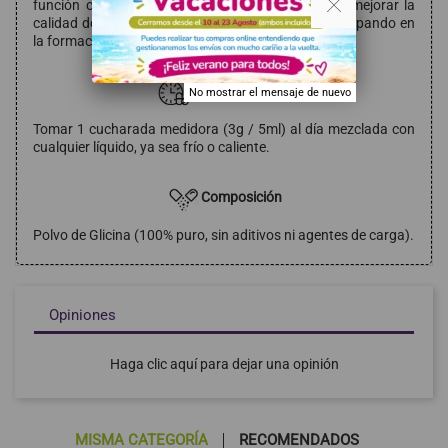
función cerebral y a la claridad mental. Ayuda a mejorar la
calidad del sueño. Actúa como antioxidante, participando en
la formación de glutatión
Modo de empleo
No mostrar el mensaje de nuevo
Tomar 1 cucharada medidora (3g / 5ml) al día mezclada con
cualquier líquido, ya sea frío o caliente.
Composición
Polvo de Glicina (100% puro, sin aditivos ni agentes de carga).
Opiniones
Haga clic aquí para dejar una opinión
MISMA CATEGORÍA
RECOMENDADOS