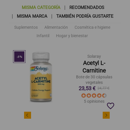
MISMA CATEGORÍA
RECOMENDADOS
MISMA MARCA
TAMBIÉN PODRÍA GUSTARTE
Suplementos
Alimentación
Cosmética e higiene
Infantil
Hogar y bienestar
Solaray
-5%
Acetyl L-
Carnitine
Bote de 30 cápsulas
vegetales
23,53 €
24,77 €
5 opiniones
favorite_border