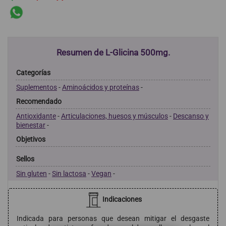
Resumen de L-Glicina 500mg.
Categorías
Suplementos
-
Aminoácidos y proteínas
-
Recomendado
Antioxidante
-
Articulaciones, huesos y músculos
-
Descanso y
bienestar
-
Objetivos
Sellos
Sin gluten
-
Sin lactosa
-
Vegan
-
Indicaciones
Indicada para personas que desean mitigar el desgaste