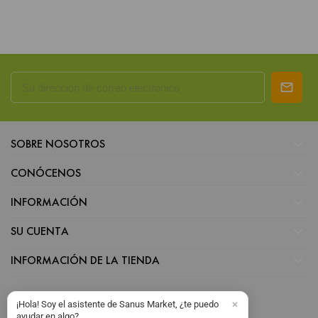

SOBRE NOSOTROS

CONÓCENOS

INFORMACIÓN

SU CUENTA

INFORMACIÓN DE LA TIENDA
¡Hola! Soy el asistente de Sanus Market, ¿te puedo
ayudar en algo?