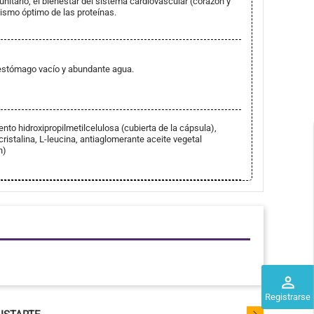
itario, el bienestar del sistema cardiovascular (corazón y
ismo óptimo de las proteínas.
 estómago vacío y abundante agua.
ento hidroxipropilmetilcelulosa (cubierta de la cápsula),
ristalina, L-leucina, antiaglomerante aceite vegetal
n)
perm_identity
Registrarse