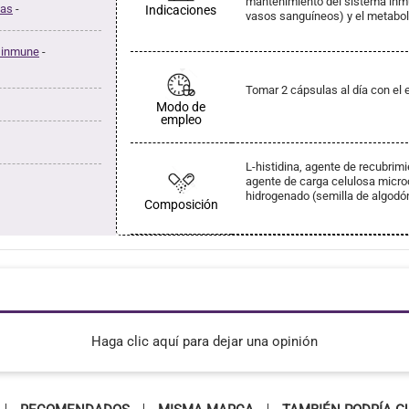
mantenimiento del sistema inmun
nas
-
Indicaciones
vasos sanguíneos) y el metabol
 inmune
-
Tomar 2 cápsulas al día con el
Modo de
empleo
L-histidina, agente de recubrimi
agente de carga celulosa microc
hidrogenado (semilla de algodó
Composición
Haga clic aquí para dejar una opinión