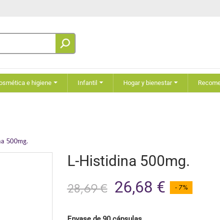
osmética e higiene
Infantil
Hogar y bienestar
Recom
ina 500mg.
L-Histidina 500mg.
26,68 €
28,69 €
- 7%
Envase de 90 cápsulas