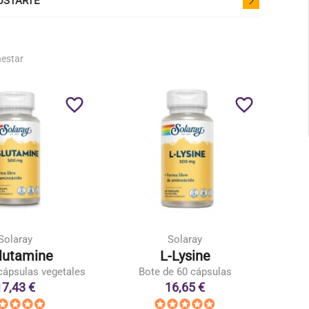
USTARTE
nestar
favorite_border
favorite_border
Solaray
Solaray
lutamine
L-Lysine
L
cápsulas vegetales
Bote de 60 cápsulas
Bote 
17,43 €
16,65 €