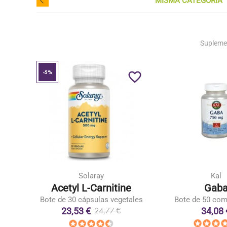
MISMA CATEGORÍA
Supleme
-5%
favorite_border
favorite_border
Solaray
Kal
x
Acetyl L-Carnitine
Gab
Bote de 30 cápsulas vegetales
Bote de 50 co
23,53 €
34,08 
24,77 €