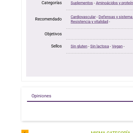
Categorías
Suplementos
-
Aminoácidos y proteí
Cardiovascular
-
Defensas y sistema
Recomendado
Resistencia y vitalidad
-
Objetivos
Sellos
Sin gluten
-
Sin lactosa
-
Vegan
-
Opiniones