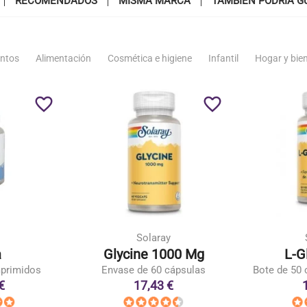
RECOMENDADOS
MISMA MARCA
TAMBIÉN PODRÍA G
ntos
Alimentación
Cosmética e higiene
Infantil
Hogar y bie
favorite_border
favorite_border
Solaray
a
Glycine 1000 Mg
L-G
mprimidos
Envase de 60 cápsulas
Bote de 50 
€
17,43 €