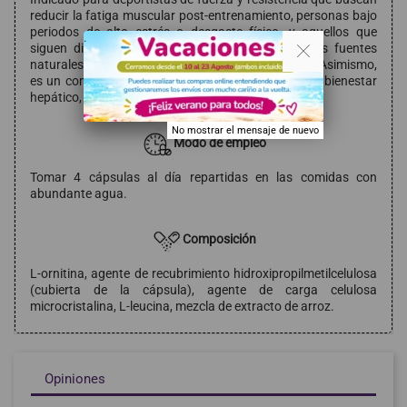
reducir la fatiga muscular post-entrenamiento, personas bajo
periodos de alto estrés o desgaste físico, y aquellos que
. .
siguen dietas vegetarianas o veganas (donde las fuentes
naturales de este aminoácido son muy escasas). Asimismo,
es un componente muy valorado en estrategias de bienestar
hepático, tónico de energía y apoyo antiedad.
No mostrar el mensaje de nuevo
Modo de empleo
Tomar 4 cápsulas al día repartidas en las comidas con
abundante agua.
Composición
L-ornitina, agente de recubrimiento hidroxipropilmetilcelulosa
(cubierta de la cápsula), agente de carga celulosa
microcristalina, L-leucina, mezcla de extracto de arroz.
Opiniones