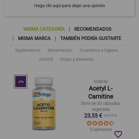
Haga clic aquí para dejar una opinión
MISMA CATEGORÍA
RECOMENDADOS
MISMA MARCA
TAMBIÉN PODRÍA GUSTARTE
Suplementos
Alimentación
Cosmética e higiene
Infantil
Hogar y bienestar
Solaray
-5%
Acetyl L-
Carnitine
Bote de 30 cápsulas
vegetales
23,53 €
24,77 €
5 opiniones
favorite_border