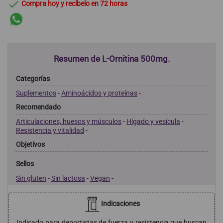

Compra hoy y recíbelo en 72 horas
Resumen de L-Ornitina 500mg.
Categorías
Suplementos
-
Aminoácidos y proteínas
-
Recomendado
Articulaciones, huesos y músculos
-
Hígado y vesícula
-
Resistencia y vitalidad
-
Objetivos
Sellos
Sin gluten
-
Sin lactosa
-
Vegan
-
Indicaciones
Indicado para deportistas de fuerza y resistencia que buscan