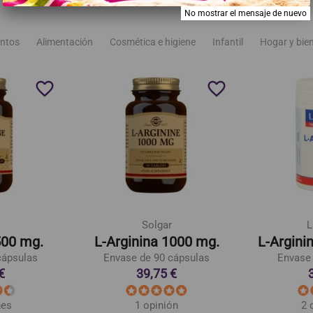
No mostrar el mensaje de nuevo
ntos
Alimentación
Cosmética e higiene
Infantil
Hogar y bie
favorite_border
favorite_border
Solgar
L
500 mg.
L-Arginina 1000 mg.
L-Argini
cápsulas
Envase de 90 cápsulas
Envase 
€
39,75 €
nes
1 opinión
2 