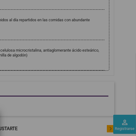
midos al día repartidos en las comidas con abundante
 celulosa microcristalina, antiaglomerante ácido esteárico,
illa de algodón)
perm_identity
USTARTE
Registrarse