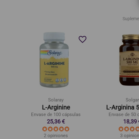
Supleme
favorite_border
favorite_border
Solaray
Solgar
lvo
L-Arginine
L-Arginina 
Envase de 100 cápsulas
Envase de 50 
25,36 €
18,39 
2 opiniones
3 opinio