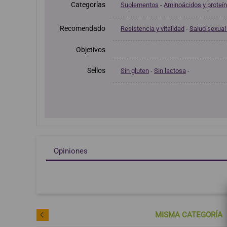
Categorías
Suplementos
-
Aminoácidos y proteí
Recomendado
Resistencia y vitalidad
-
Salud sexual 
Objetivos
Sellos
Sin gluten
-
Sin lactosa
-
Opiniones
MISMA CATEGORÍA