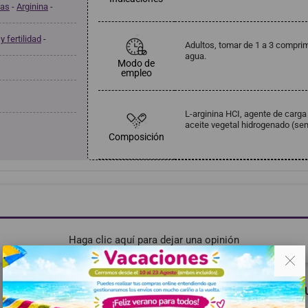
nas
-
Arginina
-
y fertilidad
-
Adultos, tomar de 1 a 3 compri
agua.
Modo de
empleo
L-arginina HCI, agente de carga
aceite vegetal hidrogenado (sem
Composición
Haga clic aquí para dejar una opinión
. .
RECOMENDADOS
MISMA MARCA
TAMBIÉN PODRÍA G