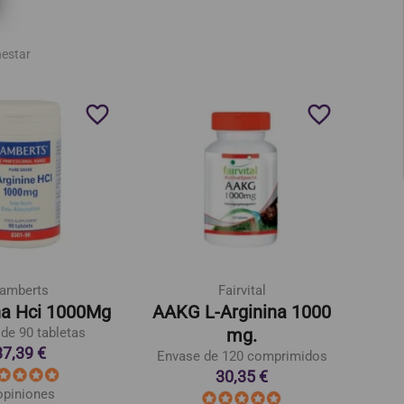
nestar
favorite_border
favorite_border
amberts
Fairvital
na Hci 1000Mg
AAKG L-Arginina 1000
de 90 tabletas
mg.
E
37,39 €
Envase de 120 comprimidos
30,35 €
opiniones