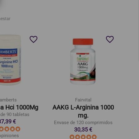
nestar
favorite_border
favorite_border
amberts
Fairvital
na Hci 1000Mg
AAKG L-Arginina 1000
de 90 tabletas
mg.
E
37,39 €
Envase de 120 comprimidos
30,35 €
opiniones