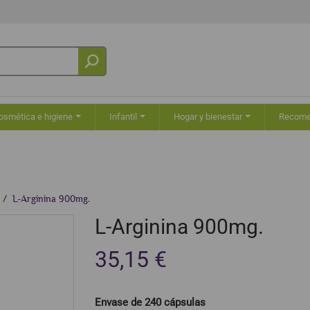
osmética e higiene
Infantil
Hogar y bienestar
Recom
L-Arginina 900mg.
L-Arginina 900mg.
35,15 €
Envase de 240 cápsulas