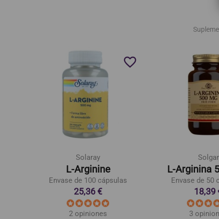
Supleme
favorite_border
favorite_border
Solaray
Solgar
lvo
L-Arginine
L-Arginina 
Envase de 100 cápsulas
Envase de 50 
25,36 €
18,39 
2 opiniones
3 opinio