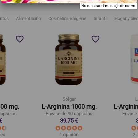
No mostrar el mensaje de nuevo
ntos
Alimentación
Cosmética e higiene
Infantil
Hogar y bie
favorite_border
favorite_border
Solgar
L
500 mg.
L-Arginina 1000 mg.
L-Argini
cápsulas
Envase de 90 cápsulas
Envase 
€
39,75 €
nes
1 opinión
2 