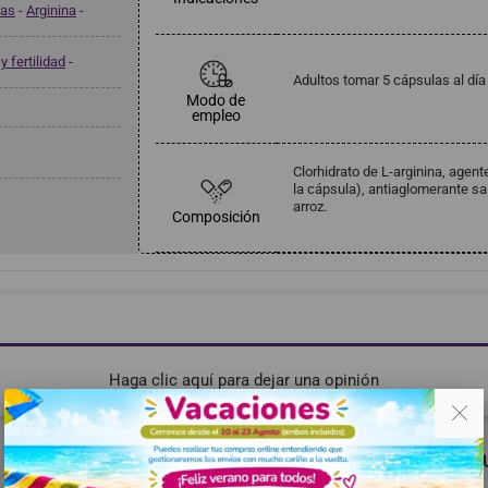
nas
-
Arginina
-
y fertilidad
-
Adultos tomar 5 cápsulas al dí
Modo de
empleo
Clorhidrato de L-arginina, agent
la cápsula), antiaglomerante s
arroz.
Composición
Haga clic aquí para dejar una opinión
. .
RECOMENDADOS
MISMA MARCA
TAMBIÉN PODRÍA G