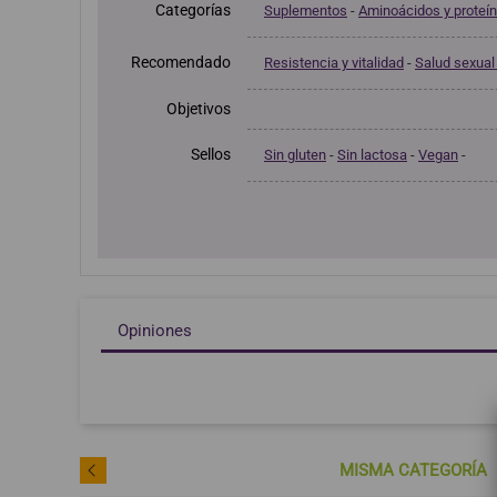
Categorías
Suplementos
-
Aminoácidos y proteí
Recomendado
Resistencia y vitalidad
-
Salud sexual 
Objetivos
Sellos
Sin gluten
-
Sin lactosa
-
Vegan
-
Opiniones
MISMA CATEGORÍA