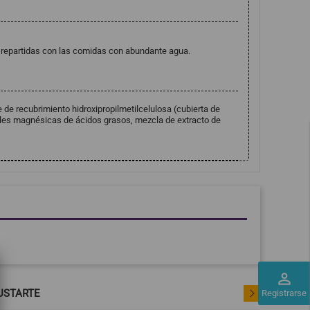
a repartidas con las comidas con abundante agua.
e de recubrimiento hidroxipropilmetilcelulosa (cubierta de
ales magnésicas de ácidos grasos, mezcla de extracto de
perm_identity
USTARTE
Registrarse