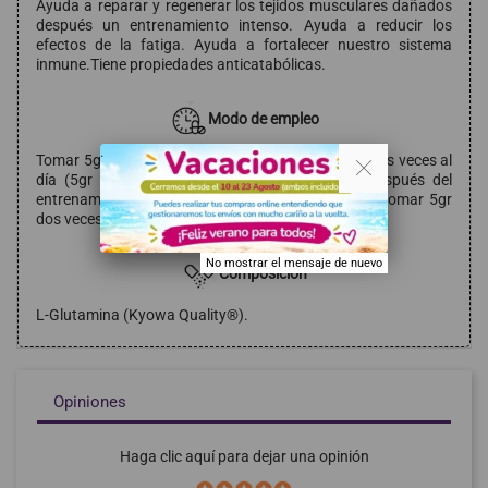
Ayuda a reparar y regenerar los tejidos musculares dañados
después un entrenamiento intenso. Ayuda a reducir los
efectos de la fatiga. Ayuda a fortalecer nuestro sistema
inmune.Tiene propiedades anticatabólicas.
Modo de empleo
. .
Tomar 5gr (1 dosificador) en 100-150ml de agua dos veces al
día (5gr 30 minutos antes de entrenar y 5gr después del
entrenamiento). En los días de no entrenamiento, tomar 5gr
dos veces al día con el estómago vacío.
No mostrar el mensaje de nuevo
Composición
L-Glutamina (Kyowa Quality®).
Opiniones
Haga clic aquí para dejar una opinión