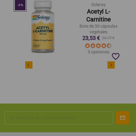
Solaray
-5%
Acetyl L-
Carnitine
Bote de 30 cápsulas
vegetales
23,53 €
24,77 €
5 opiniones
favorite_border