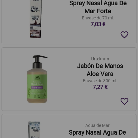
Spray Nasal Agua De
Mar Forte
Envase de 70 ml.
7,03 €
favorite_border
Urtekram
Jabón De Manos
Aloe Vera
Envase de 300 ml.
7,27 €
favorite_border
Aqua de Mar
Spray Nasal Agua De