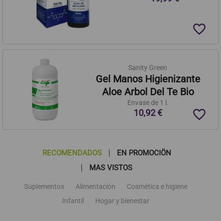
favorite_border
Sanity Green
Gel Manos Higienizante
Aloe Arbol Del Te Bio
Envase de 1 l.
favorite_border
10,92 €
RECOMENDADOS
EN PROMOCIÖN
MAS VISTOS
Suplementos
Alimentación
Cosmética e higiene
Infantil
Hogar y bienestar