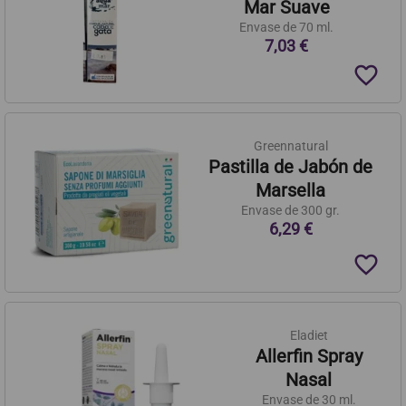
Mar Suave
Envase de 70 ml.
7,03 €
favorite_border
Greennatural
Pastilla de Jabón de
Marsella
Envase de 300 gr.
6,29 €
favorite_border
Eladiet
Allerfin Spray
Nasal
Envase de 30 ml.