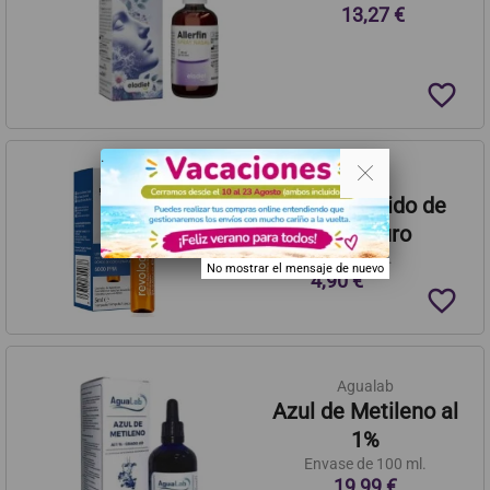
13,27 €
favorite_border
. .
Dioxilife
Ampolla de Dióxido de
Cloro Ultrapuro
Ampolla de 5 ml.
No mostrar el mensaje de nuevo
4,90 €
favorite_border
Agualab
Azul de Metileno al
1%
Envase de 100 ml.
19,99 €