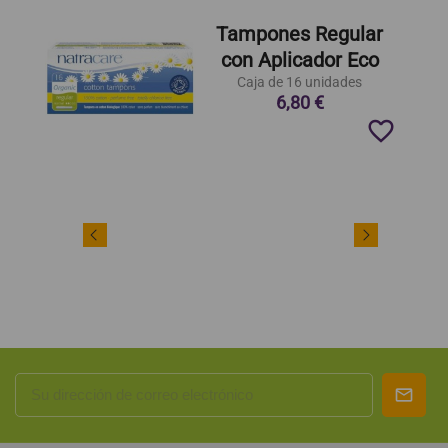
Tampones Regular
con Aplicador Eco
Caja de 16 unidades
6,80 €
favorite_border