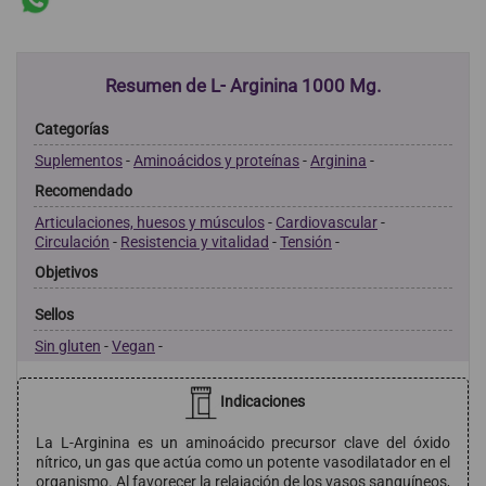
Resumen de L- Arginina 1000 Mg.
Categorías
Suplementos
-
Aminoácidos y proteínas
-
Arginina
-
Recomendado
Articulaciones, huesos y músculos
-
Cardiovascular
-
Circulación
-
Resistencia y vitalidad
-
Tensión
-
Objetivos
Sellos
Sin gluten
-
Vegan
-
Indicaciones
La L-Arginina es un aminoácido precursor clave del óxido
nítrico, un gas que actúa como un potente vasodilatador en el
organismo. Al favorecer la relajación de los vasos sanguíneos,