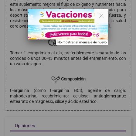
este suplemento mejora el flujo de oxígeno y nutrientes hacia
los músculos y tejidos. Está especialmente indicado para
. .
deportistas que buscan optimizar su rendimiento, fuerza, y
resistencia. Asimismo, es un excelente aliado para la salud
cardiovascular, ayudando a regular la presión arterial.
Modo de empleo
No mostrar el mensaje de nuevo
Tomar 1 comprimido al día, preferiblemente separado de las
comidas o unos 30-45 minutos antes del entrenamiento, con
un vaso de agua.
Composición
L-arginina (como L-arginina HCI), agente de carga:
maltodextrina, recubrimiento: celulosa, antiaglomerante:
estearato de magnesio, sílice y ácido esteárico.
Opiniones